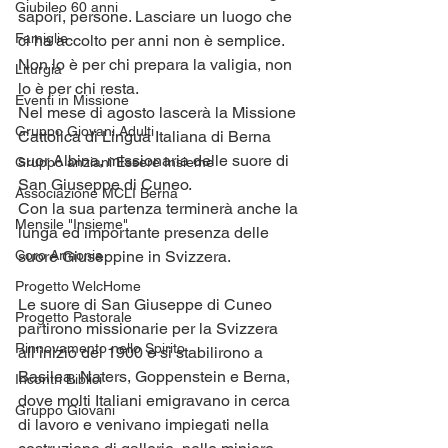
Giubileo 60 anni
sapori, persone. Lasciare un luogo che 
Famiglie
ci ha accolto per anni non è semplice. 
Non lo è per chi prepara la valigia, non 
Liturgia
lo è per chi resta.
Eventi in Missione
Nel mese di agosto lascerà la Missione 
Gruppo Giovani Adulti
Cattolica di Lingua Italiana di Berna 
suor Albina, missionaria delle suore di 
Gruppo anziani Essere Insieme
San Giuseppe di Cuneo.
Associazione MCLI Berna
Con la sua partenza terminerà anche la 
Mensile "Insieme"
lunga ed importante presenza delle 
Coro Armonia
suore Giuseppine in Svizzera.
Progetto WelcHome
Le suore di San Giuseppe di Cuneo 
Progetto Pastorale
partirono missionarie per la Svizzera 
Rinnovamento nello Spirito
all’inizio del 1900 e si stabilirono a 
Basilea, Naters, Goppenstein e Berna, 
Incontri Biblici
dove molti Italiani emigravano in cerca 
Gruppo Giovani
di lavoro e venivano impiegati nella 