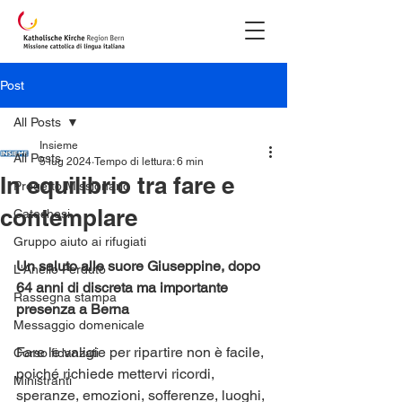
Post
All Posts
Insieme
All Posts
5 lug 2024
Tempo di lettura: 6 min
In equilibrio tra fare e
Progetto Missionario
contemplare
Catechesi
Gruppo aiuto ai rifugiati
Un saluto alle suore Giuseppine, dopo 
L'Anello Perduto
64 anni di discreta ma importante 
Rassegna stampa
presenza a Berna
Messaggio domenicale
Fare le valigie per ripartire non è facile, 
Corso fidanzati
poiché richiede mettervi ricordi, 
Ministranti
speranze, emozioni, sofferenze, luoghi, 