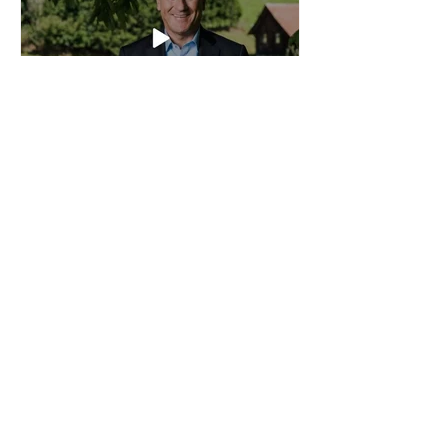
Redazione
8 set 2023
Tempo di lettura: 1 min
Das Wort zum Sonntag -
SFR.ch
Ruedi Heim dedica Das Wort zum
Sonntag su SRF.ch a raccontare un po'
della storia della nostra Missione.