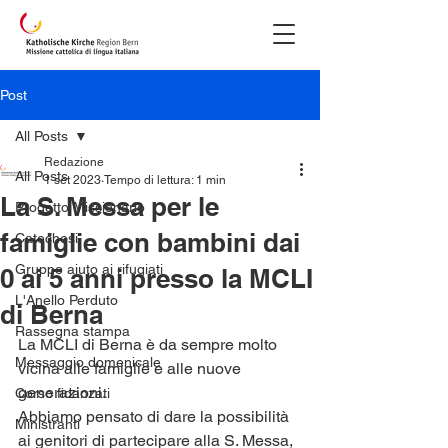
Post
All Posts
Redazione
All Posts
1 set 2023
Tempo di lettura: 1 min
La S. Messa per le
Progetto Missionario
famiglie con bambini dai
Catechesi
Gruppo aiuto ai rifugiati
0 ai 5 anni presso la MCLI
L'Anello Perduto
di Berna
Rassegna stampa
La MCLI di Berna è da sempre molto 
Messaggio domenicale
vicina alle famiglie e alle nuove 
generazioni.
Corso fidanzati
Abbiamo pensato di dare la possibilità 
Ministranti
ai genitori di partecipare alla S. Messa, 