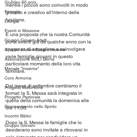
Giubileo 60 anni
mentre i piccoli sono coinvolti in modo 
Famiglie
giocoso e creativo all'interno della 
funzione.
Liturgia
Eventi in Missione
È una proposta che la nostra Comunità 
Gruppo Giovani Adulti
porta avanti già da qualche anno con la 
speranza di accogliere e coinvolgere 
Gruppo anziani Essere Insieme
varie famiglie giovani in questo 
Associazione MCLI Berna
particolare momento della loro vita 
Mensile "Insieme"
familiare.
Coro Armonia
Dal mese di settembre cambiamo il 
Progetto WelcHome
format: la S. Messa sarà integrata in 
Progetto Pastorale
quella della comunità la domenica alle 
Rinnovamento nello Spirito
ore 11.00.
Incontri Biblici
Dopo la S. Messa le famiglie che lo 
Gruppo Giovani
desiderano sono invitate a ritrovarsi in 