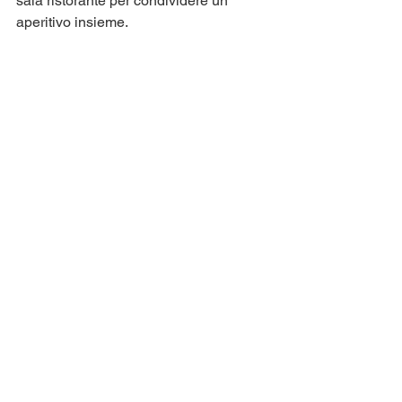
sala ristorante per condividere un 
aperitivo insieme.