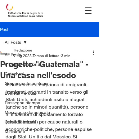
Post
All Posts
Redazione
All Posts
7 lug 2023
Tempo di lettura: 3 min
Progetto "Guatemala" -
Progetto Missionario
Una casa nell'esodo
Catechesi
Gruppo aiuto ai rifugiati
Il Guatemala è un paese di emigranti, 
immigrati, migranti in transito verso gli 
L'Anello Perduto
Stati Uniti, richiedenti asilo e rifugiati 
Rassegna stampa
(anche se in minori quantità), persone 
Messaggio domenicale
in situazioni di spostamento forzato 
(sfollati interni) per cause naturali o 
Corso fidanzati
economiche-politiche, persone espulse 
Ministranti
dagli Stati Uniti o dal Messico. Si 