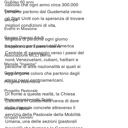
Giubileo 60 anni
calcola che ogni anno circa 300.000 
Famiglie
persone partono dal Guatemala verso 
gli Stati Uniti con la speranza di trovare 
Liturgia
migliori condizioni di vita. 
Eventi in Missione
Gruppo Giovani Adulti
Migliaia di persone ogni giorno 
transitano per i paesi dell’America 
Gruppo anziani Essere Insieme
Centrale di passaggio verso i paesi del 
Associazione MCLI Berna
nord. Venezuelani, cubani, haitiani e 
Mensile "Insieme"
persone di altre nazionalità ai quali si 
Coro Armonia
aggiungono coloro che partono dagli 
stessi paesi centroamericani. 
Progetto WelcHome
Progetto Pastorale
Di fronte a questa realtà, la Chiesa 
Rinnovamento nello Spirito
Cattolica in Guatemala cerca di dare 
delle risposte concrete attraverso il 
Incontri Biblici
servizio della Pastorale della Mobilità 
Gruppo Giovani
Umana, una delle sezioni (pastorali 