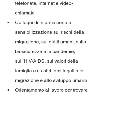
telefonate, internet e video-
chiamate
Colloqui di informazione e 
sensibilizzazione sui rischi della 
migrazione, sui diritti umani, sulla 
biosicurezza e le pandemie, 
sull’HIV/AIDS, sui valori della 
famiglia e su altri temi legati alla 
migrazione e allo sviluppo umano
Orientamento al lavoro per trovare 
un’occupazione e avere risparmi 
sufficienti per le loro esigenze
Cooperazione e contatto con i 
Consolati di origine dei migranti e 