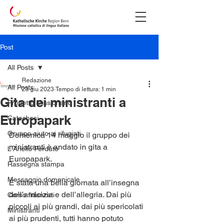
Post
All Posts
Redazione
All Posts
23 giu 2023
Tempo di lettura: 1 min
Gita dei ministranti a
Progetto Missionario
Europapark
Catechesi
Gruppo aiuto ai rifugiati
Domenica 14 maggio il gruppo dei 
ministranti è andato in gita a 
L'Anello Perduto
Europapark.
Rassegna stampa
Messaggio domenicale
È stata una bella giornata all’insegna 
dell’amicizia e dell’allegria. Dai più 
Corso fidanzati
piccoli ai più grandi, dai più spericolati 
Ministranti
ai più prudenti, tutti hanno potuto 