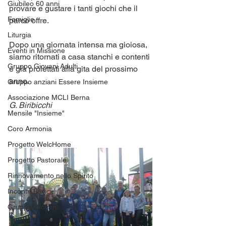
Giubileo 60 anni
provare e gustare i tanti giochi che il 
Famiglie
parco offre.
Liturgia
Dopo una giornata intensa ma gioiosa, 
Eventi in Missione
siamo ritornati a casa stanchi e contenti 
Gruppo Giovani Adulti
e già proiettati alla gita del prossimo 
anno.
Gruppo anziani Essere Insieme
Associazione MCLI Berna
G. Biribicchi
Mensile "Insieme"
Coro Armonia
Progetto WelcHome
Progetto Pastorale
Rinnovamento nello Spirito
Incontri Biblici
Gruppo Giovani