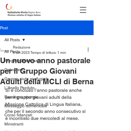
Post
All Posts
Redazione
All Posts
6 set 2023
Tempo di lettura: 1 min
Un nuovo anno pastorale
Progetto Missionario
per il Gruppo Giovani
Catechesi
Gruppo aiuto ai rifugiati
Adulti della MCLI di Berna
L'Anello Perduto
Si è concluso l’anno pastorale anche 
Rassegna stampa
per il gruppo giovani adulti della 
Missione Cattolica di Lingua Italiana, 
Messaggio domenicale
che per il secondo anno consecutivo si 
Corso fidanzati
è incontrato due mercoledì al mese. 
Ministranti