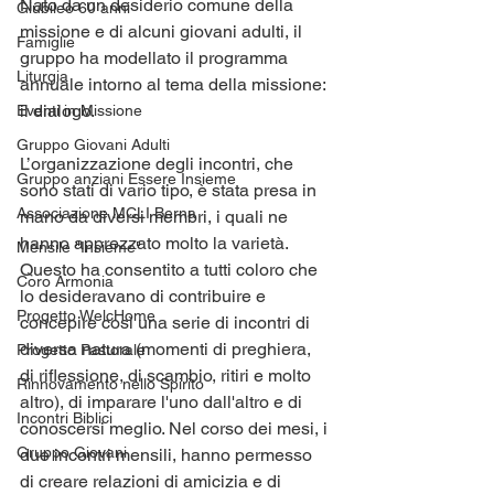
Nato da un desiderio comune della 
Giubileo 60 anni
missione e di alcuni giovani adulti, il 
Famiglie
gruppo ha modellato il programma 
Liturgia
annuale intorno al tema della missione: 
il dialogo. 
Eventi in Missione
Gruppo Giovani Adulti
L’organizzazione degli incontri, che 
Gruppo anziani Essere Insieme
sono stati di vario tipo, è stata presa in 
Associazione MCLI Berna
mano da diversi membri, i quali ne 
hanno apprezzato molto la varietà. 
Mensile "Insieme"
Questo ha consentito a tutti coloro che 
Coro Armonia
lo desideravano di contribuire e 
Progetto WelcHome
concepire così una serie di incontri di 
diversa natura (momenti di preghiera, 
Progetto Pastorale
di riflessione, di scambio, ritiri e molto 
Rinnovamento nello Spirito
altro), di imparare l'uno dall'altro e di 
Incontri Biblici
conoscersi meglio. Nel corso dei mesi, i 
Gruppo Giovani
due incontri mensili, hanno permesso 
di creare relazioni di amicizia e di 