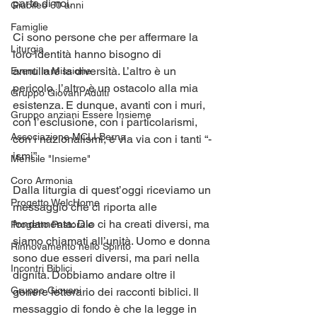
parte di noi.
Giubileo 60 anni
Famiglie
Ci sono persone che per affermare la 
Liturgia
loro identità hanno bisogno di 
annullare la diversità. L’altro è un 
Eventi in Missione
pericolo, l’altro è un ostacolo alla mia 
Gruppo Giovani Adulti
esistenza. E dunque, avanti con i muri, 
Gruppo anziani Essere Insieme
con l’esclusione, con i particolarismi, 
Associazione MCLI Berna
con i nazionalismi, e via via con i tanti “-
ismi”.
Mensile "Insieme"
Coro Armonia
Dalla liturgia di quest’oggi riceviamo un 
Progetto WelcHome
messaggio che ci riporta alle 
fondamenta: Dio ci ha creati diversi, ma 
Progetto Pastorale
siamo chiamati all’unità. Uomo e donna 
Rinnovamento nello Spirito
sono due esseri diversi, ma pari nella 
Incontri Biblici
dignità. Dobbiamo andare oltre il 
Gruppo Giovani
genere letterario dei racconti biblici. Il 
messaggio di fondo è che la legge in 