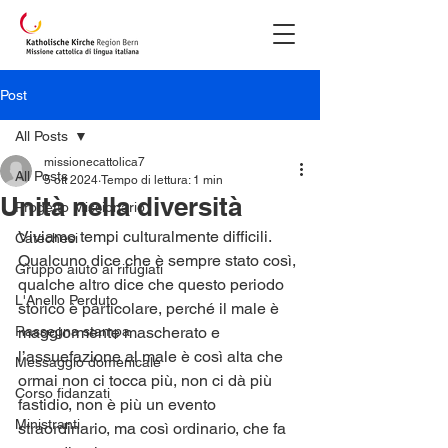
Post
All Posts
missionecattolica7
All Posts
5 ott 2024
Tempo di lettura: 1 min
Unità nella diversità
Progetto Missionario
Viviamo tempi culturalmente difficili. 
Catechesi
Qualcuno dice che è sempre stato così, 
Gruppo aiuto ai rifugiati
qualche altro dice che questo periodo 
L'Anello Perduto
storico è particolare, perché il male è 
Rassegna stampa
maggiormente mascherato e 
l’assuefazione al male è così alta che 
Messaggio domenicale
ormai non ci tocca più, non ci dà più 
Corso fidanzati
fastidio, non è più un evento 
Ministranti
straordinario, ma così ordinario, che fa 